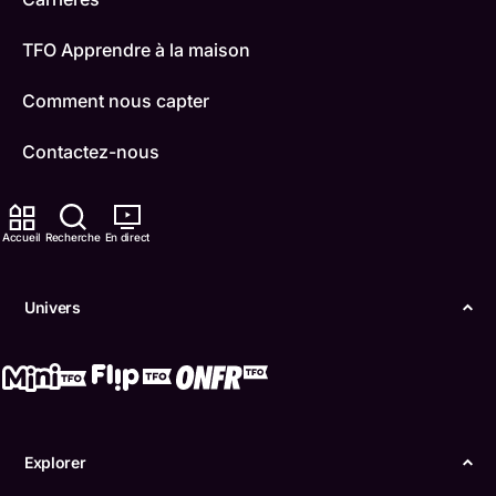
TFO Apprendre à la maison
Comment nous capter
Contactez-nous
ONFR
Accueil
Recherche
En direct
IDÉLLO
Boukili
Univers
Conditions d'utilisation
Accessibilité
Confidentialité
Explorer