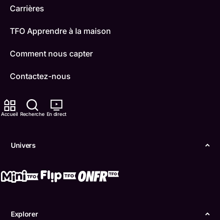
Carrières
TFO Apprendre à la maison
Comment nous capter
Contactez-nous
ONFR
Accueil
Recherche
En direct
IDÉLLO
Boukili
Univers
Conditions d'utilisation
Accessibilité
Confidentialité
Explorer