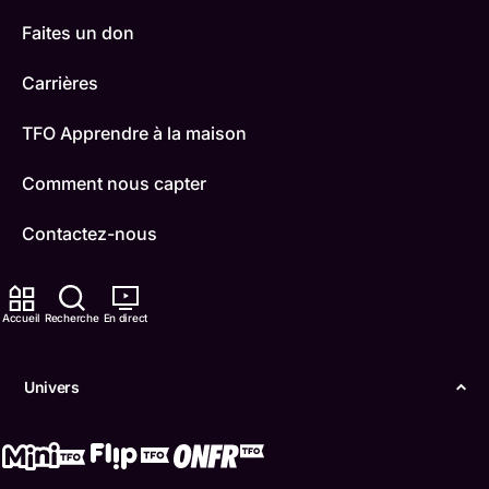
Faites un don
Carrières
TFO Apprendre à la maison
Comment nous capter
Contactez-nous
ONFR
Accueil
Recherche
En direct
IDÉLLO
Boukili
Univers
Conditions d'utilisation
Accessibilité