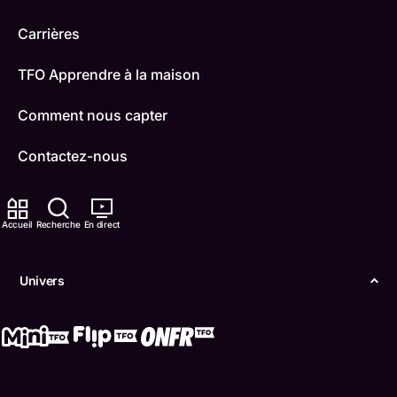
Carrières
TFO Apprendre à la maison
Comment nous capter
Contactez-nous
ONFR
Accueil
Recherche
En direct
IDÉLLO
Boukili
Univers
Conditions d'utilisation
Accessibilité