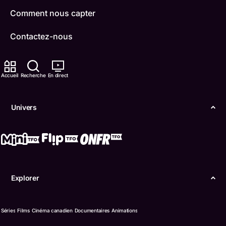
Comment nous capter
Contactez-nous
ONFR
Accueil
Recherche
En direct
IDÉLLO
Boukili
Univers
Conditions d'utilisation
Accessibilité
Confidentialité
Explorer
© Office des télécommunications éducatives de
langue française de l’Ontario (TFO) - 2026
Séries
Films
Cinéma canadien
Documentaires
Animations