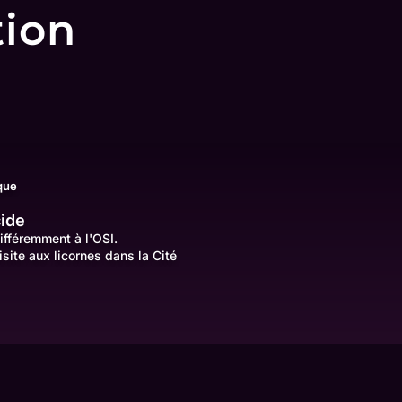
tion
ique
cide
ifféremment à l'OSI.
isite aux licornes dans la Cité