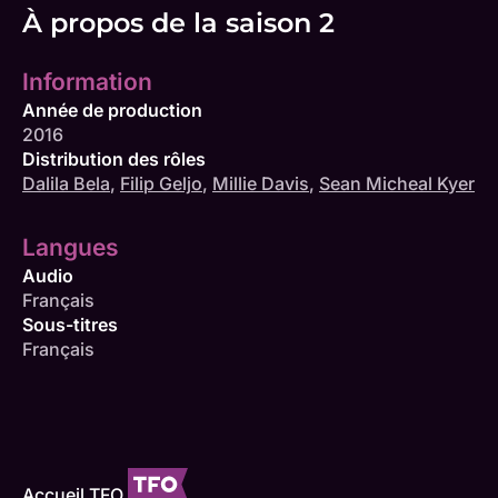
À propos de la saison 2
Information
Année de production
2016
Distribution des rôles
Dalila Bela
,
Filip Geljo
,
Millie Davis
,
Sean Micheal Kyer
Langues
Audio
Français
Sous-titres
Français
Accueil TFO