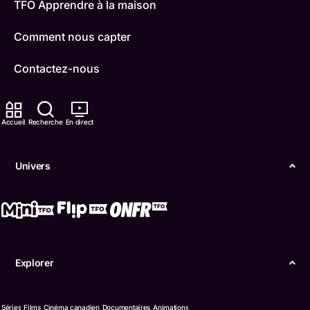
TFO Apprendre à la maison
Comment nous capter
Contactez-nous
ONFR
Accueil
Recherche
En direct
IDÉLLO
Boukili
Univers
Conditions d'utilisation
Accessibilité
Confidentialité
Explorer
© Office des télécommunications éducatives de
langue française de l’Ontario (TFO) - 2026
Séries
Films
Cinéma canadien
Documentaires
Animations