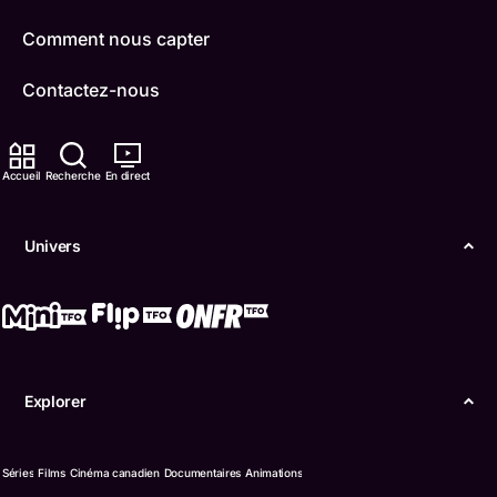
Comment nous capter
Contactez-nous
ONFR
Accueil
Recherche
En direct
IDÉLLO
Boukili
Univers
Conditions d'utilisation
Accessibilité
Confidentialité
Explorer
© Office des télécommunications éducatives de
langue française de l’Ontario (TFO) - 2026
Séries
Films
Cinéma canadien
Documentaires
Animations