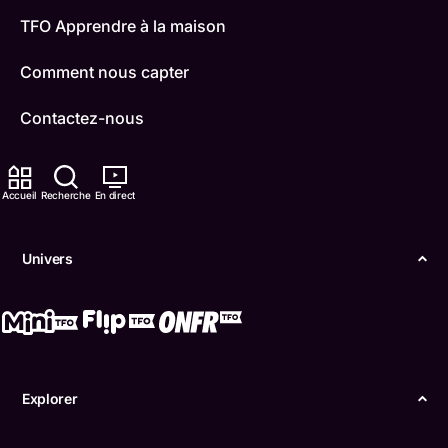
TFO Apprendre à la maison
Comment nous capter
Contactez-nous
ONFR
Accueil
Recherche
En direct
IDÉLLO
Boukili
Univers
Conditions d'utilisation
Accessibilité
Confidentialité
Explorer
© Office des télécommunications éducatives de