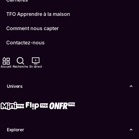
TFO Apprendre à la maison
Comment nous capter
Contactez-nous
ONFR
Accueil
Recherche
En direct
IDÉLLO
Boukili
Univers
Conditions d'utilisation
Accessibilité
Confidentialité
Explorer