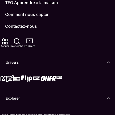
TFO Apprendre à la maison
Comment nous capter
Contactez-nous
ONFR
Accueil
Recherche
En direct
IDÉLLO
Boukili
Univers
Conditions d'utilisation
Accessibilité
Confidentialité
Explorer
© Office des télécommunications éducatives de
langue française de l’Ontario (TFO) - 2026
Séries
Films
Cinéma canadien
Documentaires
Animations