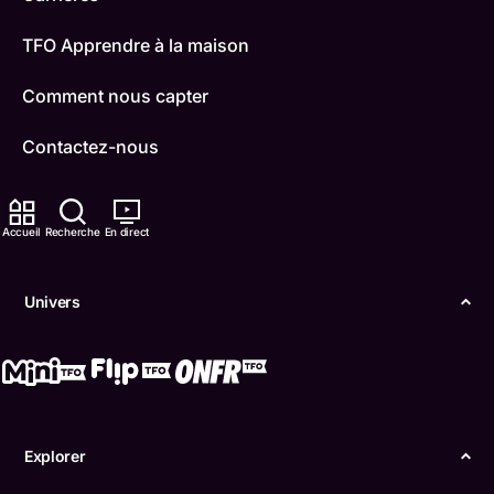
TFO Apprendre à la maison
Comment nous capter
Contactez-nous
ONFR
Accueil
Recherche
En direct
IDÉLLO
Boukili
Univers
Conditions d'utilisation
Accessibilité
Confidentialité
Explorer