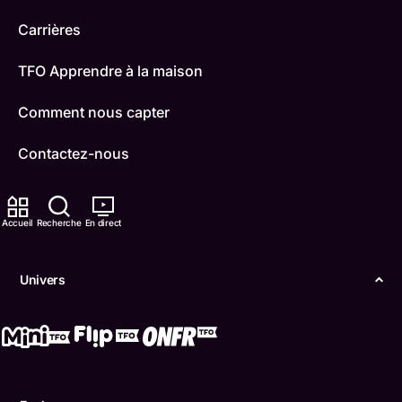
Carrières
TFO Apprendre à la maison
Comment nous capter
Contactez-nous
ONFR
Accueil
Recherche
En direct
IDÉLLO
Boukili
Univers
Conditions d'utilisation
Accessibilité
Confidentialité