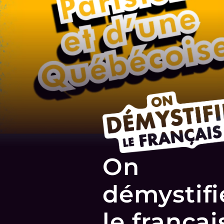
On
démystifi
le françai