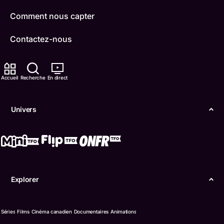
Comment nous capter
Contactez-nous
ONFR
Accueil
Recherche
En direct
IDÉLLO
Boukili
Univers
Conditions d'utilisation
Accessibilité
Confidentialité
Explorer
© Office des télécommunications éducatives de
langue française de l’Ontario (TFO) - 2026
Séries
Films
Cinéma canadien
Documentaires
Animations