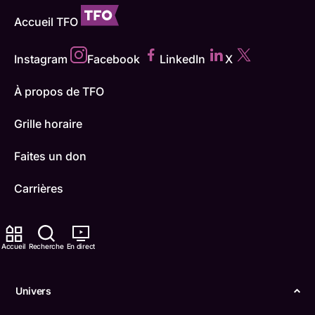
Accueil TFO
Instagram
Facebook
LinkedIn
X
À propos de TFO
Grille horaire
Faites un don
Carrières
TFO Apprendre à la maison
Accueil
Recherche
En direct
Comment nous capter
Contactez-nous
Univers