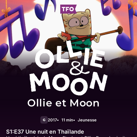
Ollie et Moon
2017
11 min
Jeunesse
G
S1:E37
Une nuit en Thaïlande