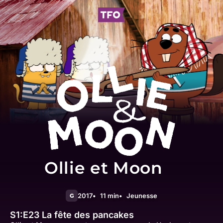
Ollie et Moon
2017
11 min
Jeunesse
G
S1:E23
La fête des pancakes