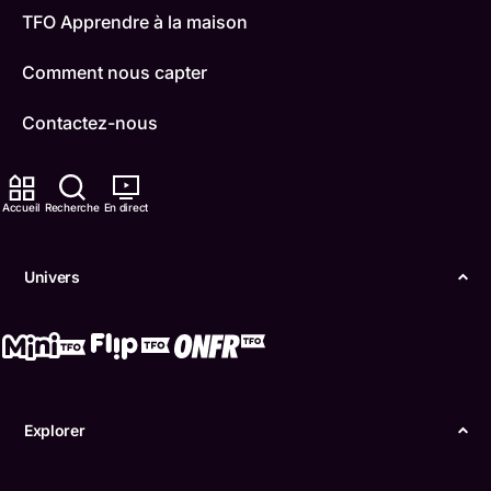
TFO Apprendre à la maison
Comment nous capter
Contactez-nous
ONFR
Accueil
Recherche
En direct
IDÉLLO
Boukili
Univers
Conditions d'utilisation
Accessibilité
Confidentialité
Explorer
© Office des télécommunications éducatives de