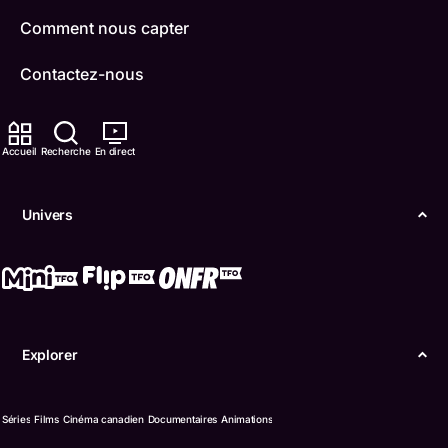
Comment nous capter
Contactez-nous
ONFR
Accueil
Recherche
En direct
IDÉLLO
Boukili
Univers
Conditions d'utilisation
Accessibilité
Confidentialité
Explorer
© Office des télécommunications éducatives de
langue française de l’Ontario (TFO) - 2026
Séries
Films
Cinéma canadien
Documentaires
Animations