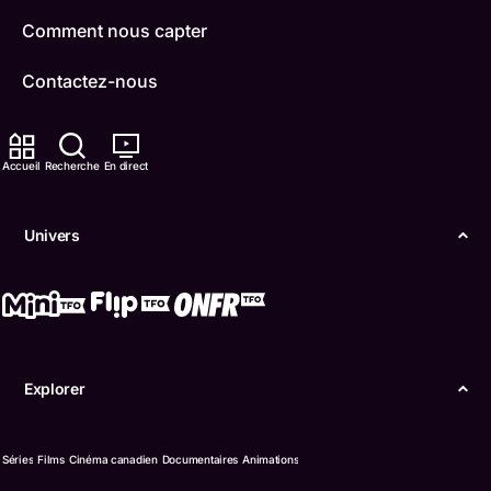
Comment nous capter
Contactez-nous
ONFR
Accueil
Recherche
En direct
IDÉLLO
Boukili
Univers
Conditions d'utilisation
Accessibilité
Confidentialité
Explorer
© Office des télécommunications éducatives de
langue française de l’Ontario (TFO) - 2026
Séries
Films
Cinéma canadien
Documentaires
Animations