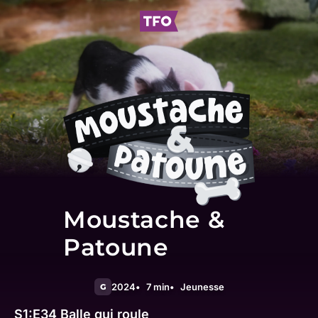
Moustache &
Patoune
2024
7 min
Jeunesse
G
S1:E34
Balle qui roule