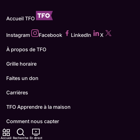
Accueil TFO
Instagram
Facebook
LinkedIn
X
À propos de TFO
Grille horaire
Faites un don
Carrières
TFO Apprendre à la maison
Comment nous capter
Contactez-nous
Accueil
Recherche
En direct