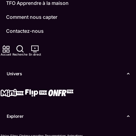
TFO Apprendre à la maison
Comment nous capter
Contactez-nous
ONFR
Accueil
Recherche
En direct
IDÉLLO
Boukili
Univers
Conditions d'utilisation
Accessibilité
Confidentialité
Explorer
© Office des télécommunications éducatives de
langue française de l’Ontario (TFO) - 2026
Séries
Films
Cinéma canadien
Documentaires
Animations