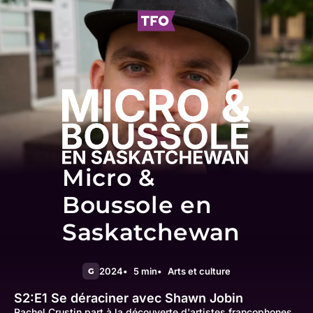
Micro &
Boussole en
Saskatchewan
2024
5 min
Arts et culture
G
S2:E1
Se déraciner avec Shawn Jobin
Rachel Crustin part à la découverte d'artistes francophones