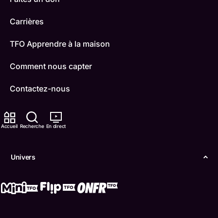
Carrières
TFO Apprendre à la maison
Comment nous capter
Contactez-nous
ONFR
Accueil
Recherche
En direct
IDÉLLO
Boukili
Univers
Conditions d'utilisation
Accessibilité