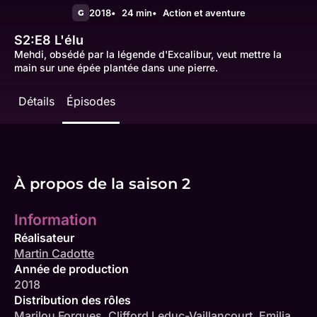
2018
24 min
Action et aventure
G
S2:E8
L'élu
Mehdi, obsédé par la légende d'Excalibur, veut mettre la
main sur une épée plantée dans une pierre.
Détails
Épisodes
À propos de la saison 2
Information
Réalisateur
Martin Cadotte
Année de production
2018
Distribution des rôles
Marilou Forgues
,
Clifford Leduc-Vaillancourt
,
Emilia