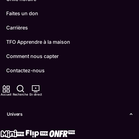
Faites un don
Carrières
TFO Apprendre à la maison
Comment nous capter
Contactez-nous
ONFR
Accueil
Recherche
En direct
IDÉLLO
Boukili
Univers
Conditions d'utilisation