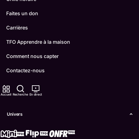
Faites un don
Carrières
TFO Apprendre à la maison
Comment nous capter
Contactez-nous
ONFR
Accueil
Recherche
En direct
IDÉLLO
Boukili
Univers
Conditions d'utilisation