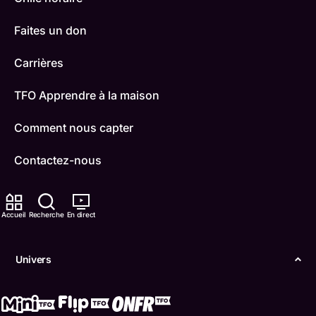
Faites un don
Carrières
TFO Apprendre à la maison
Comment nous capter
Contactez-nous
ONFR
Accueil
Recherche
En direct
IDÉLLO
Boukili
Univers
Conditions d'utilisation