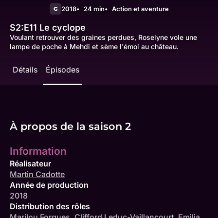
2018
24 min
Action et aventure
G
S2:E11
Le cyclope
Voulant retrouver des graines perdues, Roselyne vole une
lampe de poche à Mehdi et sème l'émoi au château.
Détails
Épisodes
À propos de la saison 2
Information
Réalisateur
Martin Cadotte
Année de production
2018
Distribution des rôles
Marilou Forgues
,
Clifford Leduc-Vaillancourt
,
Emilia