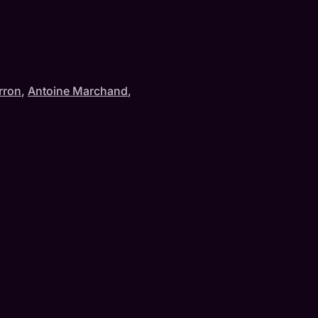
rron
,
Antoine Marchand
,