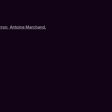
rron
,
Antoine Marchand
,