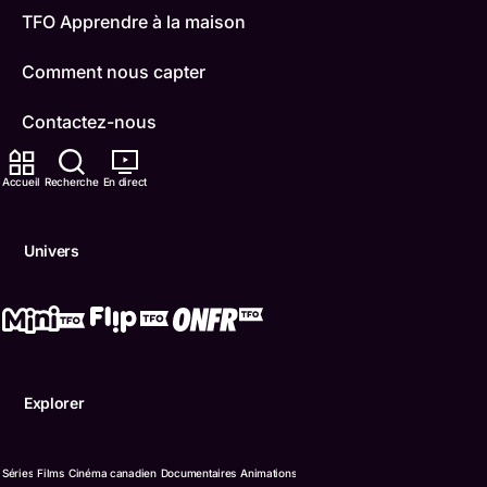
TFO Apprendre à la maison
Comment nous capter
Contactez-nous
ONFR
Accueil
Recherche
En direct
IDÉLLO
Univers
Boukili
Conditions d'utilisation
Accessibilité
Explorer
Confidentialité
© Office des télécommunications éducatives de langue f
Séries
Films
Cinéma canadien
Documentaires
Animations