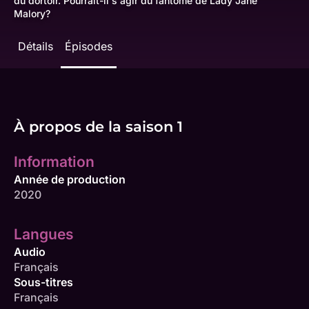
du dortoir. Pourrait-il s'agir du fantôme de Lady Jane
Malory?
Détails
Épisodes
À propos de la saison 1
Information
Année de production
2020
Langues
Audio
Français
Sous-titres
Français