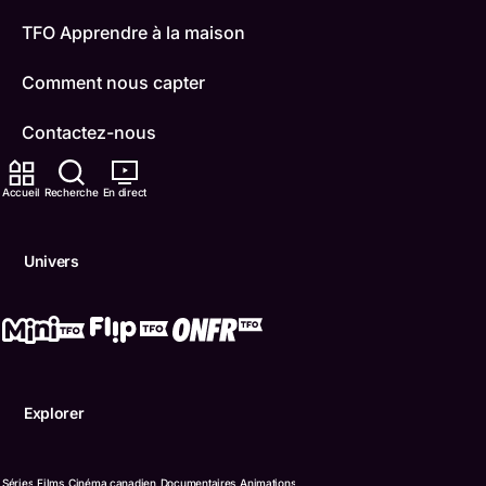
TFO Apprendre à la maison
Comment nous capter
Contactez-nous
ONFR
Accueil
Recherche
En direct
IDÉLLO
Univers
Boukili
Conditions d'utilisation
Accessibilité
Explorer
Confidentialité
© Office des télécommunications éducatives de langue f
Séries
Films
Cinéma canadien
Documentaires
Animations