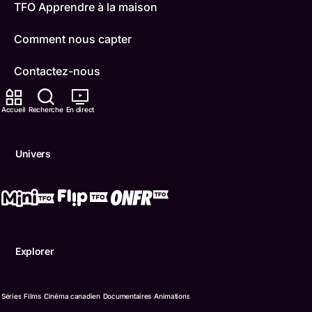
TFO Apprendre à la maison
Comment nous capter
Contactez-nous
ONFR
Accueil
Recherche
En direct
IDÉLLO
Univers
Boukili
Conditions d'utilisation
Accessibilité
Explorer
Confidentialité
© Office des télécommunications éducatives de langue f
Séries
Films
Cinéma canadien
Documentaires
Animations