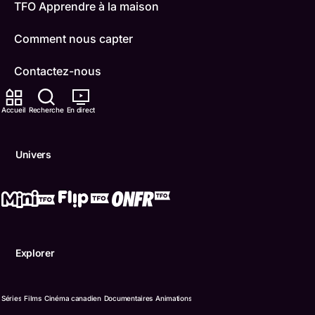
TFO Apprendre à la maison
Comment nous capter
Contactez-nous
ONFR
Accueil
Recherche
En direct
IDÉLLO
Univers
Boukili
Conditions d'utilisation
Accessibilité
Explorer
Confidentialité
© Office des télécommunications éducatives de langue f
Séries
Films
Cinéma canadien
Documentaires
Animations