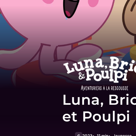
Luna, Bri
et Poulpi
2023
11 min
Jeunesse
G