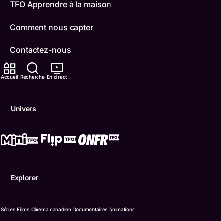
TFO Apprendre à la maison
Comment nous capter
Contactez-nous
ONFR
Accueil
Recherche
En direct
IDÉLLO
Univers
Boukili
Conditions d'utilisation
Accessibilité
Explorer
Confidentialité
© Office des télécommunications éducatives de langue f
Séries
Films
Cinéma canadien
Documentaires
Animations