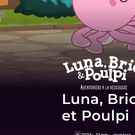
Luna, Bri
et Poulpi
2023
12 min
Jeunesse
G