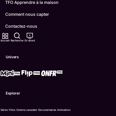
TFO Apprendre à la maison
Comment nous capter
Contactez-nous
ONFR
Accueil
Recherche
En direct
IDÉLLO
Univers
Boukili
Conditions d'utilisation
Accessibilité
Explorer
Confidentialité
© Office des télécommunications éducatives de langue f
Séries
Films
Cinéma canadien
Documentaires
Animations