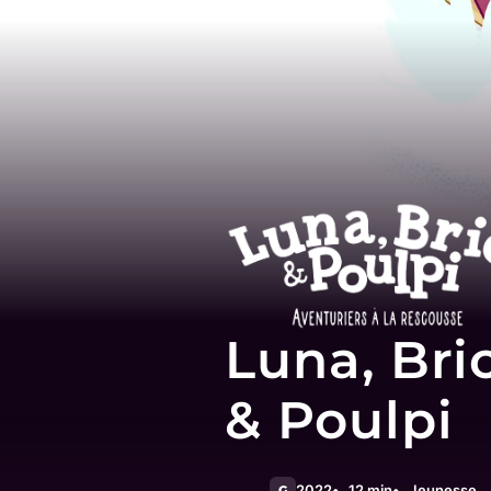
Luna, Bri
& Poulpi
2022
12 min
Jeunesse
G