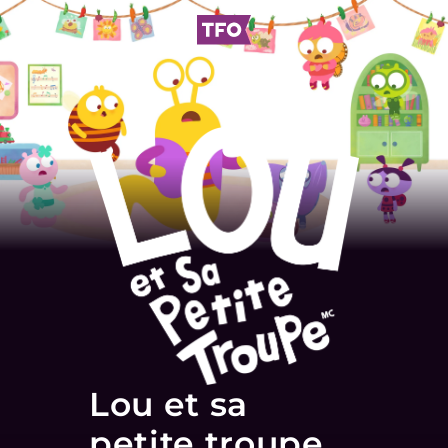
Lou et sa
petite troupe