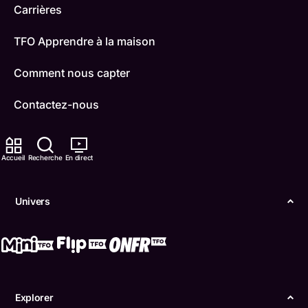
Carrières
TFO Apprendre à la maison
Comment nous capter
Contactez-nous
ONFR
Accueil
Recherche
En direct
IDÉLLO
Boukili
Univers
Conditions d'utilisation
Accessibilité
Confidentialité
Explorer