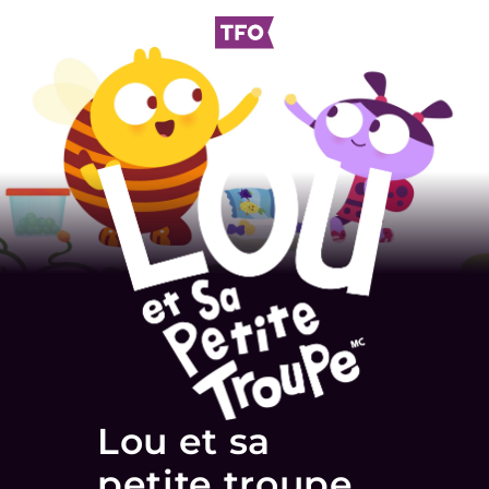
Lou et sa
petite troupe