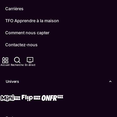
Carrières
TFO Apprendre à la maison
Comment nous capter
Contactez-nous
ONFR
Accueil
Recherche
En direct
IDÉLLO
Boukili
Univers
Conditions d'utilisation
Accessibilité
Confidentialité