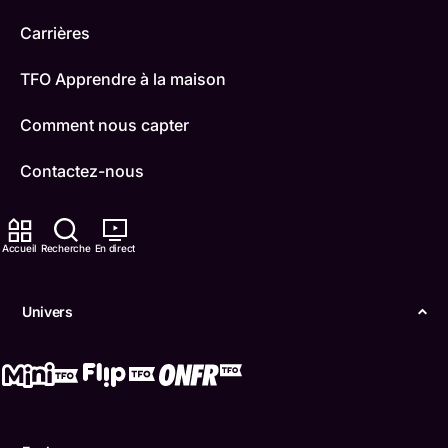
Carrières
TFO Apprendre à la maison
Comment nous capter
Contactez-nous
ONFR
Accueil
Recherche
En direct
IDÉLLO
Boukili
Univers
Conditions d'utilisation
Accessibilité
Confidentialité