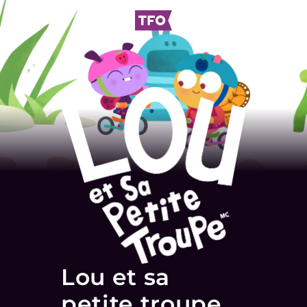
Lou et sa
petite troupe