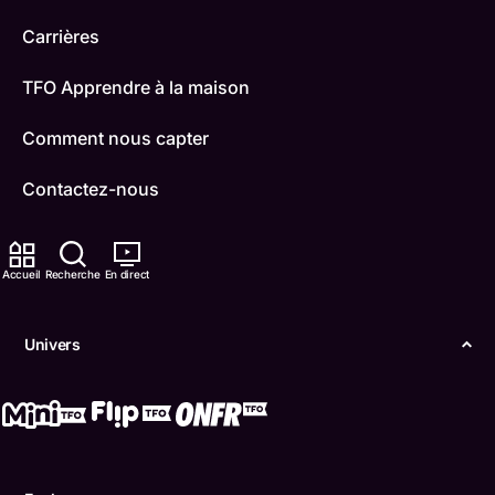
Carrières
TFO Apprendre à la maison
Comment nous capter
Contactez-nous
ONFR
Accueil
Recherche
En direct
IDÉLLO
Boukili
Univers
Conditions d'utilisation
Accessibilité
Confidentialité