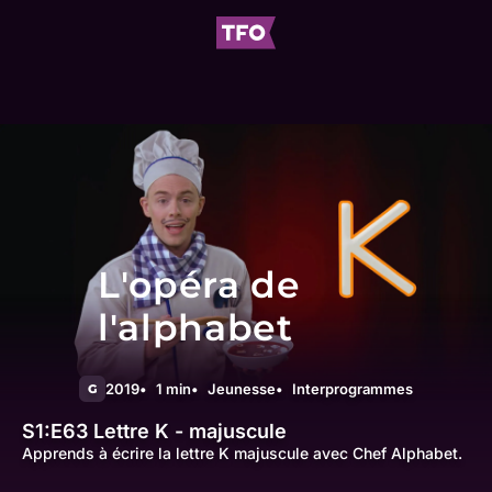
L'opéra de
l'alphabet
2019
1 min
Jeunesse
Interprogrammes
G
S1:E63
Lettre K - majuscule
Apprends à écrire la lettre K majuscule avec Chef Alphabet.