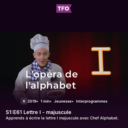
L'opéra de
l'alphabet
2019
1 min
Jeunesse
Interprogrammes
G
S1:E61
Lettre I - majuscule
Apprends à écrire la lettre I majuscule avec Chef Alphabet.