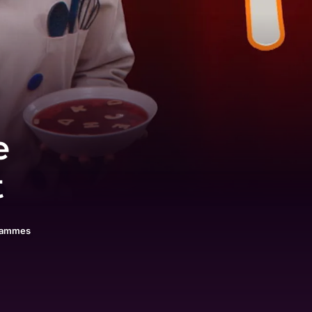
e
t
rammes