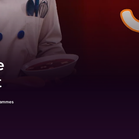
e
t
rammes