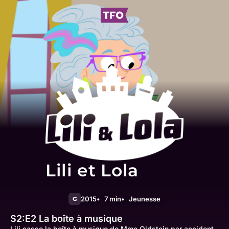
Lili et Lola
2015
7 min
Jeunesse
G
S2:E2
La boîte à musique
Lili casse la boîte à musique de Mme Oldstein par accident.