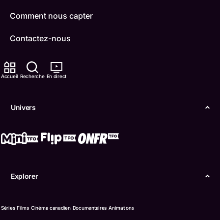
Comment nous capter
Contactez-nous
ONFR
Accueil
Recherche
En direct
IDÉLLO
Boukili
Univers
Conditions d'utilisation
Accessibilité
Confidentialité
Explorer
© Office des télécommunications éducatives de
langue française de l’Ontario (TFO) - 2026
Séries
Films
Cinéma canadien
Documentaires
Animations