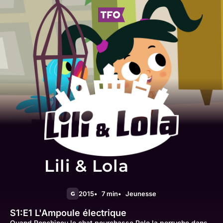
Lili & Lola
2015
7 min
Jeunesse
G
S1:E1
L'Ampoule électrique
Quand Ronchinou le chat pourchasse Pele la perruche dans