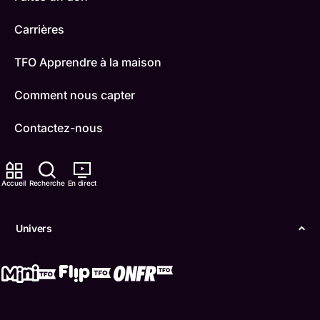
Carrières
TFO Apprendre à la maison
Comment nous capter
Contactez-nous
ONFR
Accueil
Recherche
En direct
IDÉLLO
Boukili
Univers
Conditions d'utilisation
Accessibilité