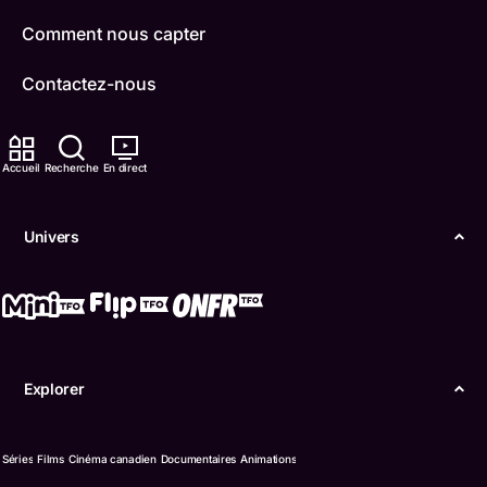
Comment nous capter
Contactez-nous
ONFR
Accueil
Recherche
En direct
IDÉLLO
Boukili
Univers
Conditions d'utilisation
Accessibilité
Confidentialité
Explorer
© Office des télécommunications éducatives de
langue française de l’Ontario (TFO) - 2026
Séries
Films
Cinéma canadien
Documentaires
Animations