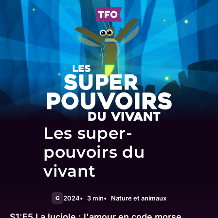
Les super-
pouvoirs du
vivant
2024
3 min
Nature et animaux
G
S1:E5
La luciole : l'amour en code morse