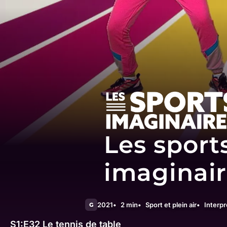
Les sport
imaginai
2021
2 min
Sport et plein air
Interp
G
S1:E32
Le tennis de table