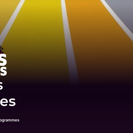
s
res
rogrammes