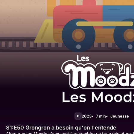
Les Mood
2023
7 min
Jeunesse
G
S1:E50
Grongron a besoin qu'on l'entende
Alors que les Moods s'amusent à assembler un train miniature,