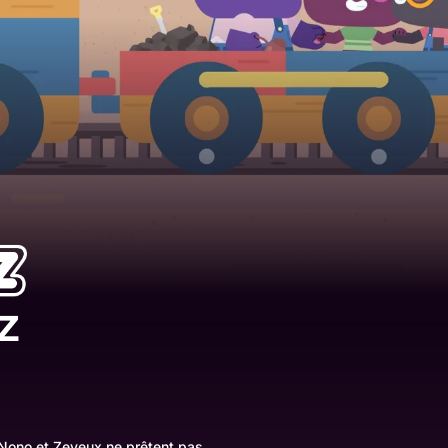
z
 Nono et Zeveux ne prêtent pas